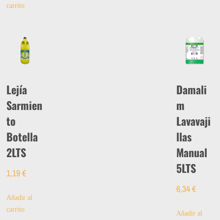
carrito
Lejía
Damali
Sarmien
m
to
Lavavaji
Botella
llas
2LTS
Manual
5LTS
1,19
€
6,34
€
Añadir al
carrito
Añadir al