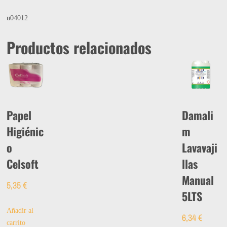
u04012
Productos relacionados
Papel
Damali
Higiénic
m
o
Lavavaji
Celsoft
llas
Manual
5,35
€
5LTS
Añadir al
6,34
€
carrito